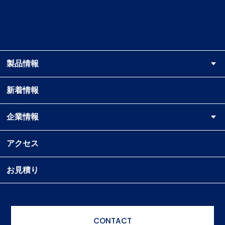
お知らせ
JA
News
2025.09.25
搬送装置 一覧表
2025.09.25
製品情報
マガジン回転台車
2023.11.21
新着情報
ブラシクリーナー
2023.11.21
企業情報
4.マガジン ローダ
2023.11.21
アクセス
5.マガジン アンローダ
2023.11.21
6.マガジン ローダ CE仕様
お見積り
2023.11.21
7.マガジン アンローダ CE仕様
2023.11.21
8.シングルマガジン ローダ CE仕様
CONTACT