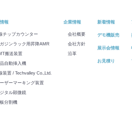
情報
企業情報
新着情報
線チップカウンター
会社概要
デモ機販売
ガジンラック用昇降AMR
会社⽅針
展示会情報
MT搬送装置
沿⾰
お見積り
品自動挿入機
装置 / Techvalley Co.,Ltd.
ーザーマーキング装置
ジタル顕微鏡
板分割機