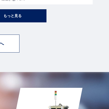
タイプ：2XL
最大基板(L×W)㎜：610×460
もっと見る
最小基板(L×W)㎜：60×60
寸法(L×W×H)㎜：1340×965×1440
電源：0.4KVA
エアー(MPa)：0.5±0.1
へ
重量(Kg)：280