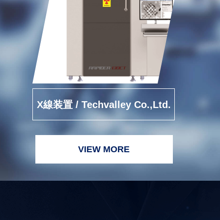
X線装置 / Techvalley Co.,Ltd.
VIEW MORE