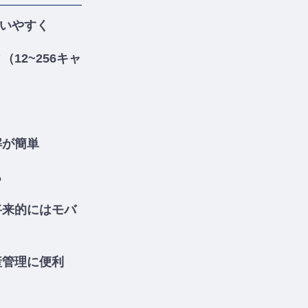
使いやすく
12~256キャ
解が簡単
ち
将来的にはモバ
産管理に便利