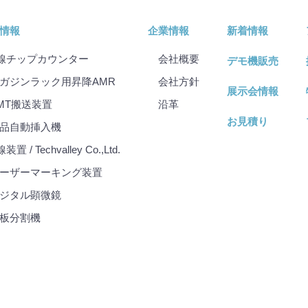
情報
企業情報
新着情報
線チップカウンター
会社概要
デモ機販売
ガジンラック用昇降AMR
会社⽅針
展示会情報
MT搬送装置
沿⾰
お見積り
品自動挿入機
装置 / Techvalley Co.,Ltd.
ーザーマーキング装置
ジタル顕微鏡
板分割機