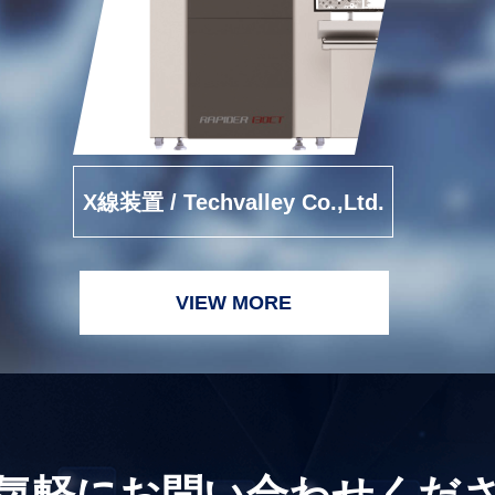
X線装置 / Techvalley Co.,Ltd.
VIEW MORE