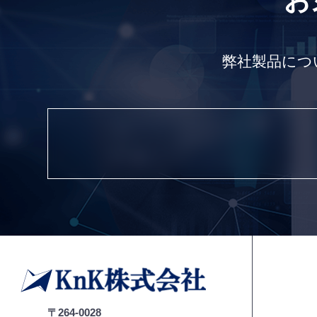
お
弊社製品につ
デジタル顕微鏡
〒264-0028