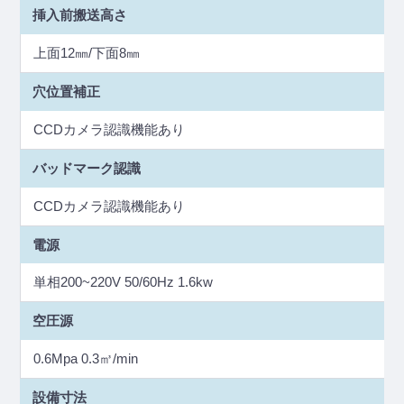
挿入前搬送高さ
上面12㎜/下面8㎜
穴位置補正
CCDカメラ認識機能あり
バッドマーク認識
CCDカメラ認識機能あり
電源
単相200~220V 50/60Hz 1.6kw
空圧源
0.6Mpa 0.3㎥/min
設備寸法