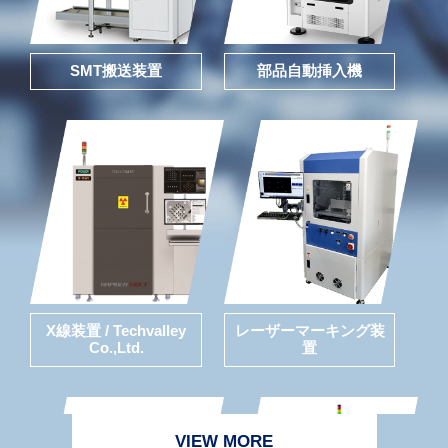
SMT搬送装置
部品自動挿入機
X線装置 / Techvalley
レーザーマーキング装
Co.,Ltd.
置
VIEW MORE