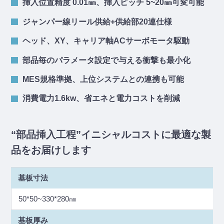
挿入位置精度 0.01㎜、挿入ピッチ 5~20㎜可変可能
ジャンパー線リール供給+供給部20連仕様
ヘッド、XY、キャリア軸ACサーボモータ駆動
部品毎のパラメータ設定で与える衝撃も最小化
MES規格準拠、上位システムとの連携も可能
消費電力1.6kw、省エネと電力コストを削減
“部品挿入工程”イニシャルコストに最適な製
品をお届けします
基板寸法
50*50~330*280㎜
基板厚み