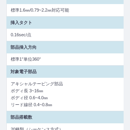
標準1.6㎜/0.79~2.2㎜対応可能
挿入タクト
0.16sec/点
部品挿入方向
標準1°単位360°
対象電子部品
アキシャルテーピング部品
ボディ長 3~16㎜
ボディ径 0.6~4.0㎜
リード線径 0.4~0.8㎜
部品搭載数
20種類（シーケンス方式）