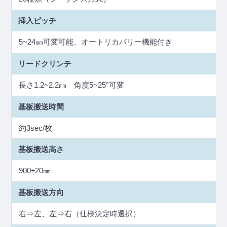
挿入ピッチ
5~24㎜可変可能、オートリカバリー機能付き
リードクリンチ
長さ1.2~2.2㎜ 角度5~25°可変
基板搬送時間
約3sec/枚
基板搬送高さ
900±20㎜
基板搬送方向
右⇒左、左⇒右（仕様決定時選択）